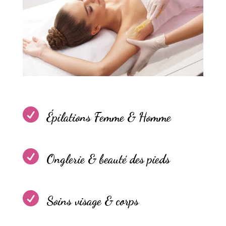

Épilations Femme & Homme

Onglerie & beauté des pieds

Soins visage & corps